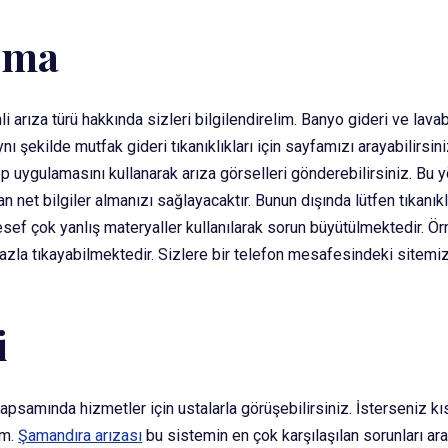
çma
i arıza türü hakkında sizleri bilgilendirelim. Banyo gideri ve lav
ı şekilde mutfak gideri tıkanıklıkları için sayfamızı arayabilirsin
 uygulamasını kullanarak arıza görselleri gönderebilirsiniz. Bu
n net bilgiler almanızı sağlayacaktır. Bunun dışında lütfen tıkanı
f çok yanlış materyaller kullanılarak sorun büyütülmektedir. Örne
zla tıkayabilmektedir. Sizlere bir telefon mesafesindeki sitemi
r
i
apsamında hizmetler için ustalarla görüşebilirsiniz. İsterseniz k
ım.
Şamandıra arızası
bu sistemin en çok karşılaşılan sorunları a