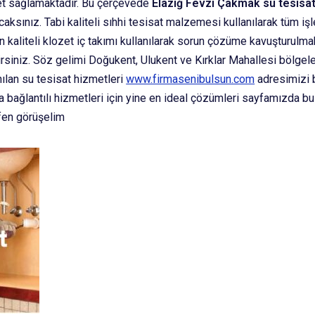
zmet sağlamaktadır. Bu çerçevede
Elazığ Fevzi Çakmak su tesisat
acaksınız. Tabi kaliteli sıhhi tesisat malzemesi kullanılarak tüm i
n kaliteli klozet iç takımı kullanılarak sorun çözüme kavuşturulma
irsiniz. Söz gelimi Doğukent, Ulukent ve Kırklar Mahallesi bölge
nılan su tesisat hizmetleri
www.firmasenibulsun.com
adresimizi 
ıra bağlantılı hizmetleri için yine en ideal çözümleri sayfamızda 
tfen görüşelim