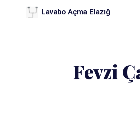
Lavabo Açma Elazığ
İçeriğe
geç
Fevzi Ç