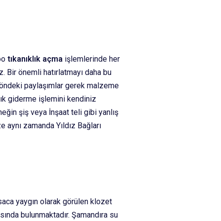
abo
tıkanıklık açma
işlemlerinde her
iz. Bir önemli hatırlatmayı daha bu
 yöndeki paylaşımlar gerek malzeme
klık giderme işlemini kendiniz
ğin şiş veya İnşaat teli gibi yanlış
ze aynı zamanda Yıldız Bağları
ısaca yaygın olarak görülen klozet
rasında bulunmaktadır. Şamandıra su