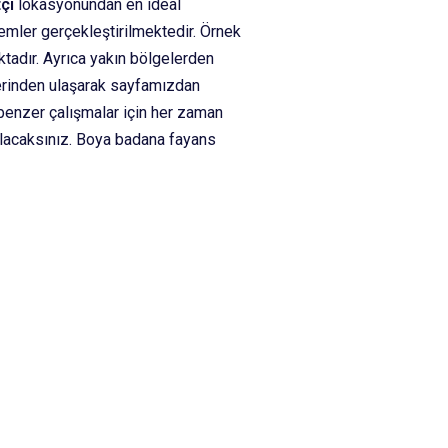
çı
lokasyonundan en ideal
şlemler gerçekleştirilmektedir. Örnek
ktadır. Ayrıca yakın bölgelerden
lerinden ulaşarak sayfamızdan
benzer çalışmalar için her zaman
bulacaksınız. Boya badana fayans