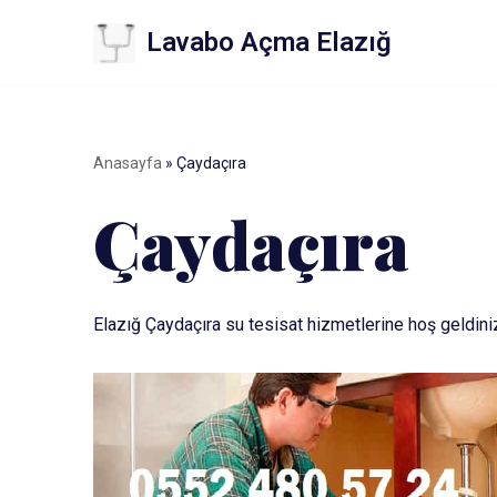
Lavabo Açma Elazığ
İçeriğe
geç
Anasayfa
»
Çaydaçıra
Çaydaçıra
Elazığ Çaydaçıra su tesisat hizmetlerine hoş geldini