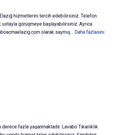
lazığ hizmetlerini tercih edebilirsiniz. Telefon
k ustayla görüşmeye başlayabilirsiniz. Ayrıca
avaboacmaelazig.com olarak saymış…
Daha fazlasını
on derece fazla yaşanmaktadır. Lavabo Tıkanıklık
 bu yönde hizmet talep edebilirsiniz. Şimdiden