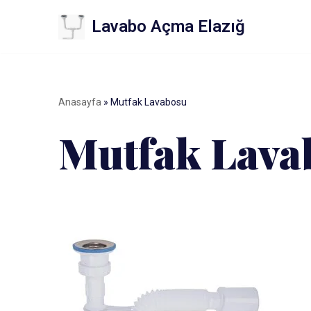
Lavabo Açma Elazığ
İçeriğe
geç
Anasayfa
»
Mutfak Lavabosu
Mutfak Lava