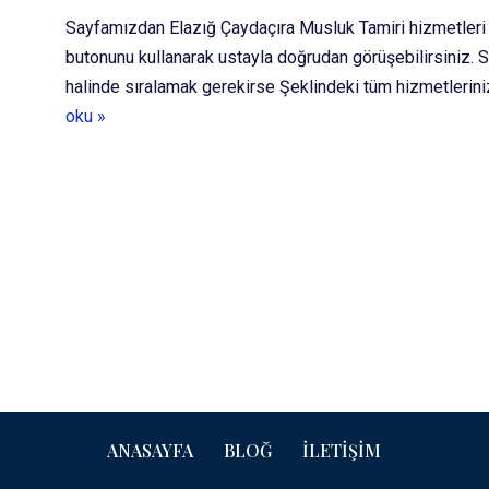
Sayfamızdan Elazığ Çaydaçıra Musluk Tamiri hizmetleri al
butonunu kullanarak ustayla doğrudan görüşebilirsiniz.
halinde sıralamak gerekirse Şeklindeki tüm hizmetleriniz
oku »
ANASAYFA
BLOĞ
İLETIŞIM