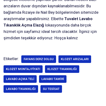
arızaların duvar dışından kaynaklanabilmesidir. Bu
bağlamda Rızaiye ile Nail Bey bölgelerinden sitemizde
araştırmalar yapabilirsiniz. Elbette
Tuvalet Lavabo
Tıkanıklık Açma Elazığ
lokasyonunda daha birçok
hizmet için sayfamız ideal tercih olacaktır. İlginiz için
şimdiden teşekkür ediyoruz. Hoşça kalınız
Etiketler:
FAYANS DERZ DOLGU
KLOZET ARIZALARI
KLOZET MONTAJ FIYATI
KLOZET TIKANIKLIĞI
LAVABO AÇMA TELI
LAVABO TAMIRI
LAVABO TIKANIKLIĞI
SU TESISAT